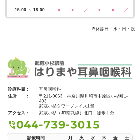
15:00 ～ 18:00
●
●
／
●
●
／
※休診日：水・日・祝
診療科目：
耳鼻咽喉科
住所 ：
〒211-0063 神奈川県川崎市中原区小杉町1-
403
武蔵小杉タワープレイス1階
アクセス：
武蔵小杉（JR南武線）北口 徒歩１分
044-739-3015
診療時間
月
火
水
木
金
土