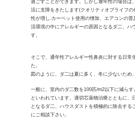
過ごすことができます。しかし通年性の場合は
活に支障をきたします(クオリティオブライフの
性が増し.カーペット使用の憎加、エアコンの普
活環境の中にアレルギーの原因となるダ二、ハ
す。
そこで、通年性アレルギー性鼻炎に対する日常
た。
図のように、ダ二は夏に多く、冬に少ないため
一般に、室内のダ二数を100匹/m2以下に減ら
といわれています。適切芯薬物治療とともに、
となるダ二、ハウスダストを積極的に除去するこ
にご相談下さい。