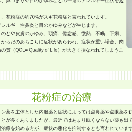
水、鼻づまりや目のかゆみなどの一連のアレルギー症状を起
、花粉症の約70%がスギ花粉症と言われています。
アレルギー性鼻炎と目のかゆみなどが生じます。
、のどや皮膚のかゆみ、頭痛、倦怠感、微熱、不眠、下痢、
、からだのあちこちに症状があらわれ、症状が重い場合、肉
OL= Quality of Life）が大きく損なわれてしまうこ
花粉症の治療
ミン薬を主体とした内服薬と症状によっては点鼻薬や点眼薬を
ことが多くありましたが、最近ではあまり眠くならない薬も出
期治療を始める方が、症状の悪化を抑制するとも言われていま